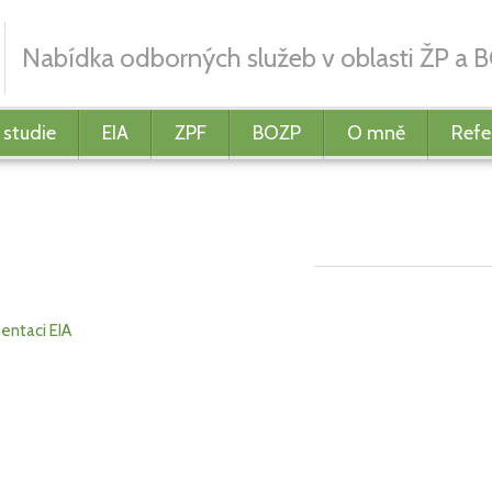
Nabídka odborných služeb v oblasti ŽP a 
 studie
EIA
ZPF
BOZP
O mně
Refe
Posudek EI
EIA
je někdy zaměňován za posouzení EIA, tedy zpracování dokumentů
ntaci EIA
, kterou rozesílá úřad odpovědný za provedení procesu pos
ýt pověřena pouze osoba, která je držitelem autorizace EIA dle § 19 
být posudek EIA zpracován, určuje zákon č. 100/2001 Sb., v platném z
y plánujete realizovat nebo teprve připravujete podklady pro záměr,
 pro proces EIA, je Posudek EIA tím posledním v řadě, který bude 
e vhodného postupu při přípravě jednotlivých dokumentů pro proces 