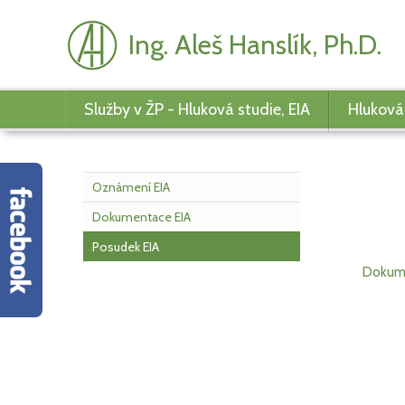
Ing. Aleš Hanslík, Ph.D.
Služby v ŽP - Hluková studie, EIA
Hluková
Oznámení EIA
Dokumentace EIA
Posudek EIA
Posudek 
na
Dokume
EIA může b
kterou má 
Pokud ted
dokumenty
konzultac