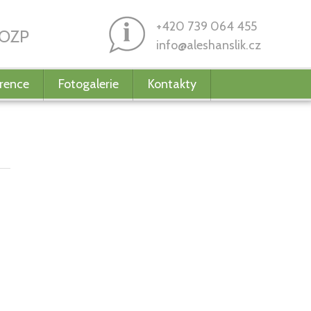
+420 739 064 455
BOZP
info@aleshanslik.cz
rence
Fotogalerie
Kontakty
A
 nutných pro proces EIA. Posudek EIA je zpracováván
uzování vlivů na životní prostředí. Zpracováním Posudku
zákona č. 100/2001 Sb., v platném znění. Lhůta, za
nění. Zpracovatele Posudku EIA vybírá příslušný úřad.
 který podléhá procesu EIA, a potřebujete zpracovat
zpracován. Investorům nabízím možnost nezávazné
EIA.