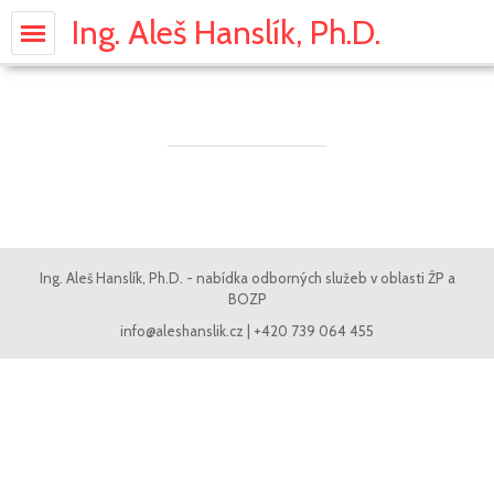
Ing. Aleš Hanslík, Ph.D.
OZO BOZP
text se připravuje
Ing. Aleš Hanslík, Ph.D. - nabídka odborných služeb v oblasti ŽP a
BOZP
info@aleshanslik.cz | +420 739 064 455